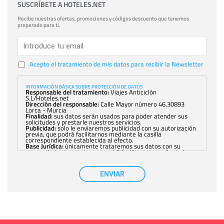
SUSCRÍBETE A HOTELES.NET
Recibe nuestras ofertas, promociones y códigos descuento que tenemos
preparado para ti.
Acepto el tratamiento de mis datos para recibir la Newsletter
INFORMACIÓN BÁSICA SOBRE PROTECCIÓN DE DATOS
Responsable del tratamiento:
Viajes Anticiclón
S.L/Hoteles.net
Dirección del responsable:
Calle Mayor número 46,30893
Lorca - Murcia
Finalidad:
sus datos serán usados para poder atender sus
solicitudes y prestarle nuestros servicios.
Publicidad:
solo le enviaremos publicidad con su autorización
previa, que podrá facilitarnos mediante la casilla
correspondiente establecida al efecto.
Base Jurídica:
únicamente trataremos sus datos con su
consentimiento previo, que podrá facilitarnos mediante la
casilla correspondiente establecida al efecto.
Destinatarios:
con carácter general, sólo el personal de
nuestra entidad que esté debidamente autorizado podrá
ENVIAR
tener conocimiento de la información que le pedimos. No se
comunicarán datos a terceros.
Derechos:
tiene derecho a saber qué información tenemos
sobre usted, corregirla y eliminarla, tal y como se explica en
la información adicional disponible en nuestra página web.
Información complementaria:
Puede consultar la información
adicional y detallada sobre cómo tratamos sus datos en la
política de privacidad