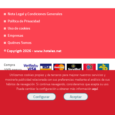
Nota Legal y Condiciones Generales
Política de Privacidad
Uso de cookies
Empresas
Quiénes Somos
© Copyrigth 2026 - www.hoteles.net
Compra
100% segura
Utilizamos cookies propias y de terceros para mejorar nuestros servicios y
mostrarle publicidad relacionada con sus preferencias mediante el análisis de sus
hábitos de navegación. Si continua navegando, consideramos que acepta su uso.
Puede cambiar la configuración u obtener más información
aquí
.
Cofinanciado por
Viajes Anticiclón, S.L. Agencia de Viajes Online - C.I. MU-107-2-25. C/ Mayor nº46 Bajo,
CP: 30893, Almendricos (Murcia, Spain).