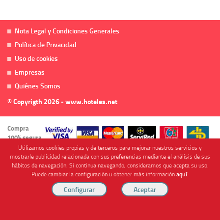
Nota Legal y Condiciones Generales
Política de Privacidad
Uso de cookies
Empresas
Quiénes Somos
© Copyrigth 2026 - www.hoteles.net
Compra
100% segura
Utilizamos cookies propias y de terceros para mejorar nuestros servicios y
mostrarle publicidad relacionada con sus preferencias mediante el análisis de sus
hábitos de navegación. Si continua navegando, consideramos que acepta su uso.
Puede cambiar la configuración u obtener más información
aquí
.
Cofinanciado por
Viajes Anticiclón, S.L. Agencia de Viajes Online - C.I. MU-107-2-25. C/ Mayor nº46 Bajo,
CP: 30893, Almendricos (Murcia, Spain).