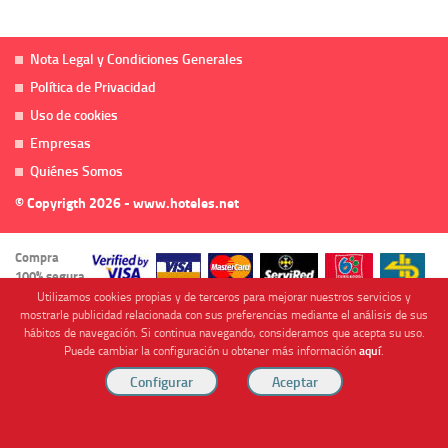
Nota Legal y Condiciones Generales
Política de Privacidad
Uso de cookies
Empresas
Quiénes Somos
© Copyrigth 2026 - www.hoteles.net
Compra
100% segura
Utilizamos cookies propias y de terceros para mejorar nuestros servicios y
mostrarle publicidad relacionada con sus preferencias mediante el análisis de sus
hábitos de navegación. Si continua navegando, consideramos que acepta su uso.
Puede cambiar la configuración u obtener más información
aquí
.
Cofinanciado por
Viajes Anticiclón, S.L. Agencia de Viajes Online - C.I. MU-107-2-25. C/ Mayor nº46 Bajo,
CP: 30893, Almendricos (Murcia, Spain).