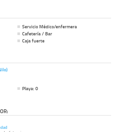
Servicio Médico/enfermera
Cafetería / Bar
Caja fuerte
ilo)
Playa: 0
OR:
udad