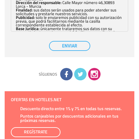
Dirección del responsable:
Calle Mayor número 46,30893
Lorca - Murcia
Finalidad:
sus datos serán usados para poder atender sus
solicitudes y prestarle nuestros servicios.
Publicidad:
solo le enviaremos publicidad con su autorización
previa, que podrá facilitarnos mediante la casilla
correspondiente establecida al efecto.
Base Jurídica:
únicamente trataremos sus datos con su
consentimiento previo, que podrá facilitarnos mediante la
casilla correspondiente establecida al efecto.
Destinatarios:
con carácter general, sólo el personal de
nuestra entidad que esté debidamente autorizado podrá
ENVIAR
tener conocimiento de la información que le pedimos. No se
comunicarán datos a terceros.
Derechos:
tiene derecho a saber qué información tenemos
sobre usted, corregirla y eliminarla, tal y como se explica en
la información adicional disponible en nuestra página web.
Información complementaria:
Puede consultar la información
adicional y detallada sobre cómo tratamos sus datos en la
política de privacidad
SÍGUENOS
OFERTAS EN HOTELES.NET
Descuento directo entre 1% y 7% en todas tus reservas.
Puntos canjeables por descuentos adicionales en tus
próximas reservas.
REGÍSTRATE