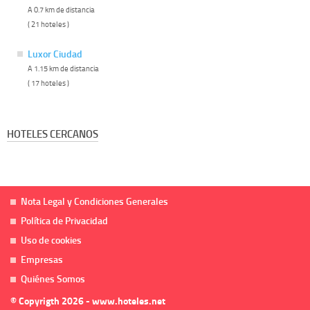
A 0.7 km de distancia
( 21 hoteles )
Luxor Ciudad
A 1.15 km de distancia
( 17 hoteles )
HOTELES CERCANOS
Nota Legal y Condiciones Generales
Política de Privacidad
Uso de cookies
Empresas
Quiénes Somos
© Copyrigth 2026 - www.hoteles.net