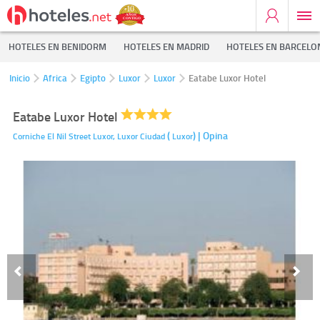
HOTELES EN BENIDORM
HOTELES EN MADRID
HOTELES EN BARCELO
Inicio
Africa
Egipto
Luxor
Luxor
Eatabe Luxor Hotel
Eatabe Luxor Hotel
(
)
| Opina
Corniche El Nil Street Luxor,
Luxor Ciudad
Luxor