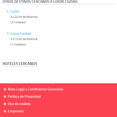
OTROS DESTINOS CERCANOS A LUXOR CIUDAD:
Luxor
A 4.24 km de distancia
( 21 hoteles )
Luxor Ciudad
A 3.72 km de distancia
( 17 hoteles )
HOTELES CERCANOS
Nota Legal y Condiciones Generales
Política de Privacidad
Uso de cookies
Empresas