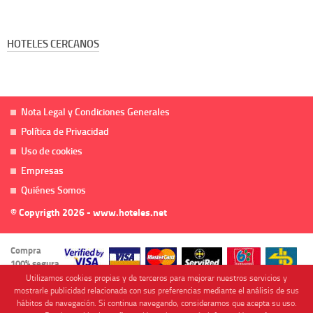
HOTELES CERCANOS
Nota Legal y Condiciones Generales
Política de Privacidad
Uso de cookies
Empresas
Quiénes Somos
© Copyrigth 2026 - www.hoteles.net
Compra
100% segura
Utilizamos cookies propias y de terceros para mejorar nuestros servicios y
mostrarle publicidad relacionada con sus preferencias mediante el análisis de sus
hábitos de navegación. Si continua navegando, consideramos que acepta su uso.