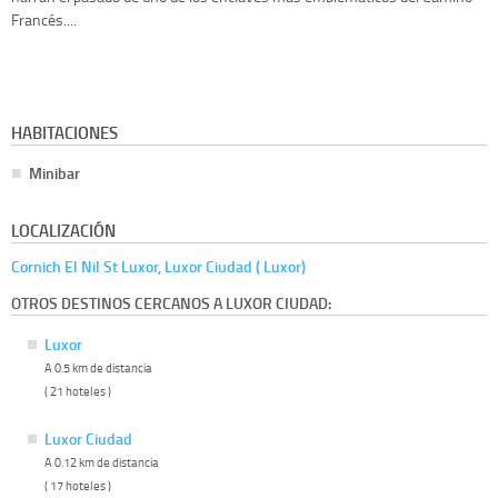
Francés....
HABITACIONES
Minibar
LOCALIZACIÓN
Cornich El Nil St Luxor, Luxor Ciudad ( Luxor)
OTROS DESTINOS CERCANOS A LUXOR CIUDAD:
Luxor
A 0.5 km de distancia
( 21 hoteles )
Luxor Ciudad
A 0.12 km de distancia
( 17 hoteles )