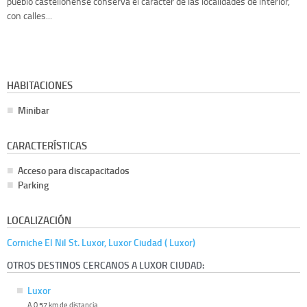
pueblo castellonense conserva el carácter de las localidades de interior,
con calles...
HABITACIONES
Minibar
CARACTERÍSTICAS
Acceso para discapacitados
Parking
LOCALIZACIÓN
Corniche El Nil St. Luxor, Luxor Ciudad ( Luxor)
OTROS DESTINOS CERCANOS A LUXOR CIUDAD:
Luxor
A 0.57 km de distancia