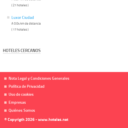
( 21 hoteles )
Luxor Ciudad
A 0.04 km de distancia
( 17 hoteles )
HOTELES CERCANOS
Nota Legal y Condiciones Generales
Política de Privacidad
Uso de cookies
Empresas
Quiénes Somos
© Copyrigth 2026 - www.hoteles.net