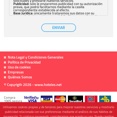
solicitudes y prestarle nuestros servicios.
Publicidad:
solo le enviaremos publicidad con su autorización
previa, que podrá facilitarnos mediante la casilla
correspondiente establecida al efecto.
Base Jurídica:
únicamente trataremos sus datos con su
consentimiento previo, que podrá facilitarnos mediante la
casilla correspondiente establecida al efecto.
Destinatarios:
con carácter general, sólo el personal de
nuestra entidad que esté debidamente autorizado podrá
ENVIAR
tener conocimiento de la información que le pedimos. No se
comunicarán datos a terceros.
Derechos:
tiene derecho a saber qué información tenemos
sobre usted, corregirla y eliminarla, tal y como se explica en
la información adicional disponible en nuestra página web.
Información complementaria:
Puede consultar la información
adicional y detallada sobre cómo tratamos sus datos en la
política de privacidad
Nota Legal y Condiciones Generales
Política de Privacidad
Uso de cookies
Empresas
Quiénes Somos
© Copyrigth 2026 - www.hoteles.net
Compra
100% segura
Utilizamos cookies propias y de terceros para mejorar nuestros servicios y mostrarle
publicidad relacionada con sus preferencias mediante el análisis de sus hábitos de
navegación. Si continua navegando, consideramos que acepta su uso. Puede cambiar