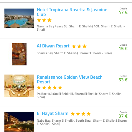
Hotel Tropicana Rosetta & Jasmine
Desde
47 €
Club
Namma Bay Peace St., Sharm El Sheikh ( 108 , Sharm El Sheikh -
Sinai)
Al Diwan Resort
Desde
15 €
Shark's Bay, Sharm El Sheikh ( Sharm El Sheikh - Sinai)
Renaissance Golden View Beach
Desde
53 €
Resort
Po Box 168 Om El Seid Hill, Sharm El Sheikh ( Sharm El Sheikh -
Sinai)
El Hayat Sharm
Desde
37 €
Nabq Bay, Sharm El Sheikh, South Sinai, Sharm El Sheikh ( Sharm
El Sheikh - Sinai)