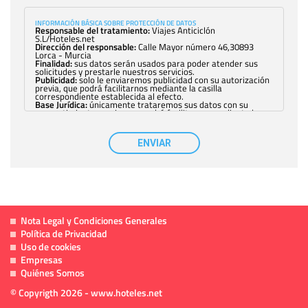
INFORMACIÓN BÁSICA SOBRE PROTECCIÓN DE DATOS
Responsable del tratamiento:
Viajes Anticiclón
S.L/Hoteles.net
Dirección del responsable:
Calle Mayor número 46,30893
Lorca - Murcia
Finalidad:
sus datos serán usados para poder atender sus
solicitudes y prestarle nuestros servicios.
Publicidad:
solo le enviaremos publicidad con su autorización
previa, que podrá facilitarnos mediante la casilla
correspondiente establecida al efecto.
Base Jurídica:
únicamente trataremos sus datos con su
consentimiento previo, que podrá facilitarnos mediante la
casilla correspondiente establecida al efecto.
Destinatarios:
con carácter general, sólo el personal de
nuestra entidad que esté debidamente autorizado podrá
ENVIAR
tener conocimiento de la información que le pedimos. No se
comunicarán datos a terceros.
Derechos:
tiene derecho a saber qué información tenemos
sobre usted, corregirla y eliminarla, tal y como se explica en
la información adicional disponible en nuestra página web.
Información complementaria:
Puede consultar la información
adicional y detallada sobre cómo tratamos sus datos en la
política de privacidad
Nota Legal y Condiciones Generales
Política de Privacidad
Uso de cookies
Empresas
Quiénes Somos
© Copyrigth 2026 - www.hoteles.net