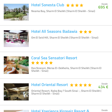
Hotel Sonesta Club
Desde
695 €
Neama Bay, Sharm El Sheikh ( Sharm El Sheikh - Sinai)
Hotel All Seasons Badawia
Om El Seid Hill, Sharm El Sheikh ( Sharm El Sheikh - Sinai)
Coral Sea Sensatori Resort
Ras Nosrani, Mersa El-Dekheila, Sharm El Sheikh ( Sharm El
Sheikh - Sinai)
Hotel Oriental Resort
Desde
434 €
Oriental Resort, Nabq Bay ? South Sinai -, Sharm El Sheikh (
Sharm El Sheikh - Sinai)
Hotel Xperience Kiroseiz Resort &
Desde