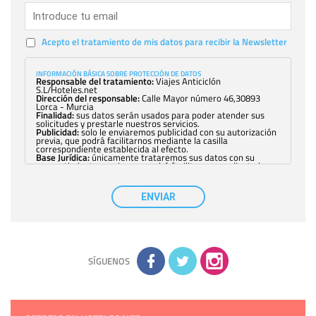
Acepto el tratamiento de mis datos para recibir la Newsletter
INFORMACIÓN BÁSICA SOBRE PROTECCIÓN DE DATOS
Responsable del tratamiento:
Viajes Anticiclón
S.L/Hoteles.net
Dirección del responsable:
Calle Mayor número 46,30893
Lorca - Murcia
Finalidad:
sus datos serán usados para poder atender sus
solicitudes y prestarle nuestros servicios.
Publicidad:
solo le enviaremos publicidad con su autorización
previa, que podrá facilitarnos mediante la casilla
correspondiente establecida al efecto.
Base Jurídica:
únicamente trataremos sus datos con su
consentimiento previo, que podrá facilitarnos mediante la
casilla correspondiente establecida al efecto.
Destinatarios:
con carácter general, sólo el personal de
nuestra entidad que esté debidamente autorizado podrá
ENVIAR
tener conocimiento de la información que le pedimos. No se
comunicarán datos a terceros.
Derechos:
tiene derecho a saber qué información tenemos
sobre usted, corregirla y eliminarla, tal y como se explica en
la información adicional disponible en nuestra página web.
Información complementaria:
Puede consultar la información
adicional y detallada sobre cómo tratamos sus datos en la
política de privacidad
SÍGUENOS