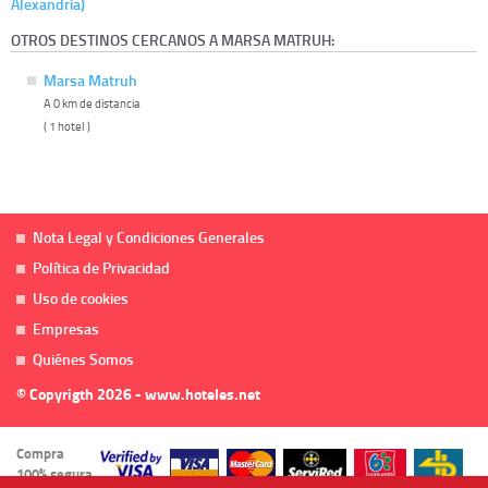
Alexandria)
OTROS DESTINOS CERCANOS A MARSA MATRUH:
Marsa Matruh
A 0 km de distancia
( 1 hotel )
Nota Legal y Condiciones Generales
Política de Privacidad
Uso de cookies
Empresas
Quiénes Somos
© Copyrigth 2026 - www.hoteles.net
Compra
100% segura