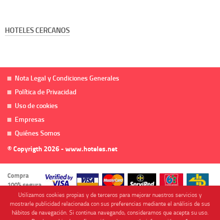
HOTELES CERCANOS
Nota Legal y Condiciones Generales
Política de Privacidad
Uso de cookies
Empresas
Quiénes Somos
© Copyrigth 2026 - www.hoteles.net
Compra
100% segura
Utilizamos cookies propias y de terceros para mejorar nuestros servicios y
mostrarle publicidad relacionada con sus preferencias mediante el análisis de sus
hábitos de navegación. Si continua navegando, consideramos que acepta su uso.