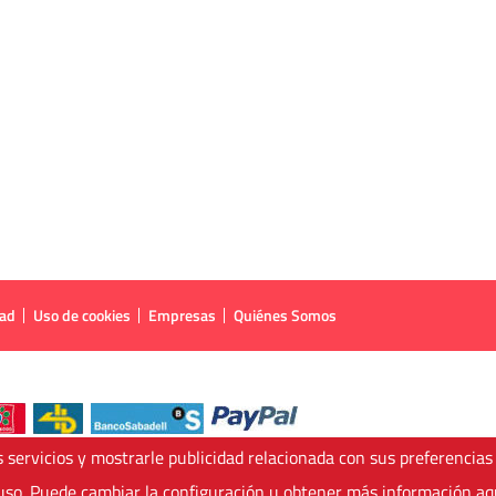
dad
Uso de cookies
Empresas
Quiénes Somos
 servicios y mostrarle publicidad relacionada con sus preferencias
so. Puede cambiar la configuración u obtener más información
aq