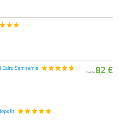
82 €
l Cairo Semiramis
Desde
iopolis