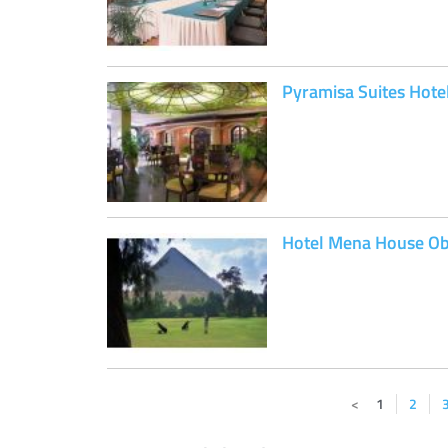
Pyramisa Suites Hote
Hotel Mena House Ob
1
2