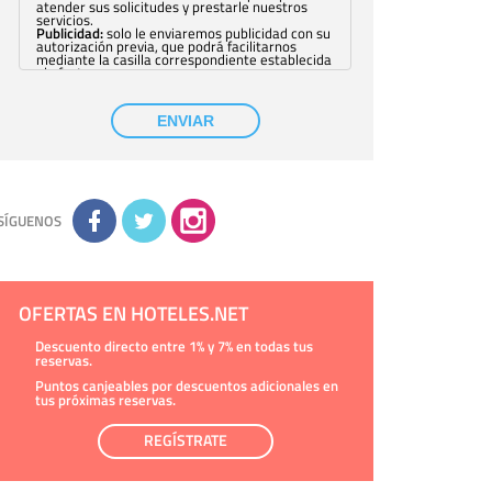
atender sus solicitudes y prestarle nuestros
servicios.
Publicidad:
solo le enviaremos publicidad con su
autorización previa, que podrá facilitarnos
mediante la casilla correspondiente establecida
al efecto.
Base Jurídica:
únicamente trataremos sus datos
con su consentimiento previo, que podrá
facilitarnos mediante la casilla correspondiente
ENVIAR
establecida al efecto.
Destinatarios:
con carácter general, sólo el
personal de nuestra entidad que esté
debidamente autorizado podrá tener
conocimiento de la información que le pedimos.
No se comunicarán datos a terceros.
Derechos:
tiene derecho a saber qué
información tenemos sobre usted, corregirla y
SÍGUENOS
eliminarla, tal y como se explica en la
información adicional disponible en nuestra
página web.
Información complementaria:
Puede consultar
la información adicional y detallada sobre cómo
tratamos sus datos en la
política de privacidad
OFERTAS EN HOTELES.NET
Descuento directo entre 1% y 7% en todas tus
reservas.
Puntos canjeables por descuentos adicionales en
tus próximas reservas.
REGÍSTRATE