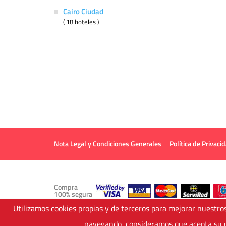
Cairo Ciudad
( 18 hoteles )
Nota Legal y Condiciones Generales
Política de Privaci
Compra
100% segura
Utilizamos cookies propias y de terceros para mejorar nuestros
navegando, consideramos que acepta su u