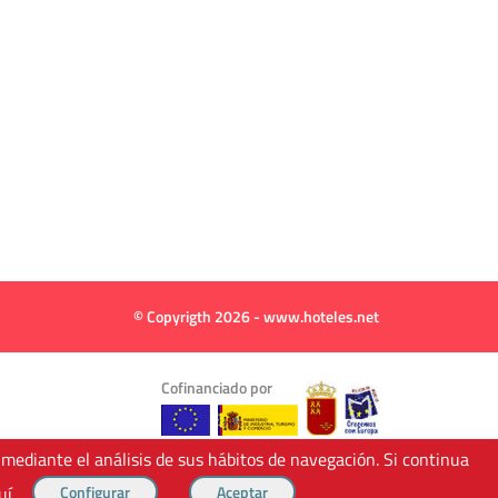
© Copyrigth 2026 - www.hoteles.net
Cofinanciado por
 mediante el análisis de sus hábitos de navegación. Si continua
uí
.