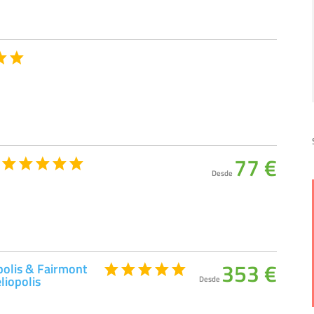
77 €
Desde
353 €
polis & Fairmont
liopolis
Desde