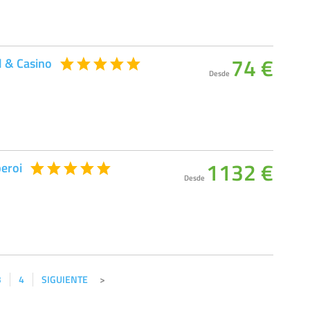
74 €
l & Casino
Desde
1132 €
eroi
Desde
3
4
SIGUIENTE