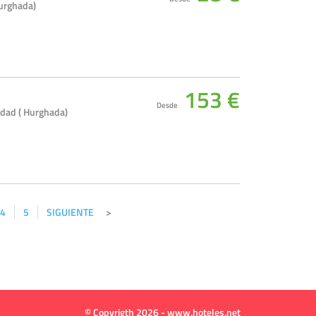
urghada)
153 €
Desde
dad ( Hurghada)
4
5
SIGUIENTE
© Copyrigth 2026 - www.hoteles.net