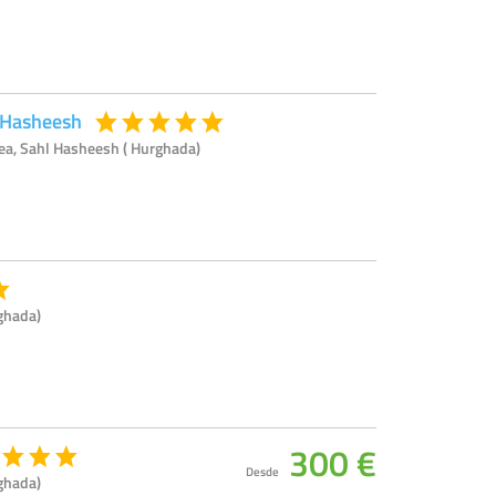
 Hasheesh
a, Sahl Hasheesh ( Hurghada)
ghada)
300 €
Desde
ghada)