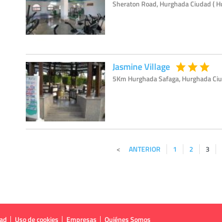
Sheraton Road, Hurghada Ciudad ( H
Jasmine Village
5Km Hurghada Safaga, Hurghada Ciu
ANTERIOR
1
2
3
dad
Uso de cookies
Empresas
Quiénes Somos