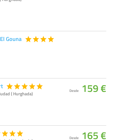
El Gouna
159 €
rt
Desde
iudad ( Hurghada)
165 €
Desde