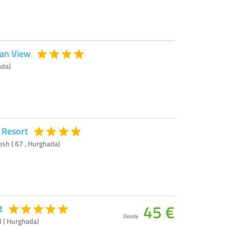
ean View
ada)
 Resort
sh ( 67 , Hurghada)
45 €
t
Desde
 ( Hurghada)