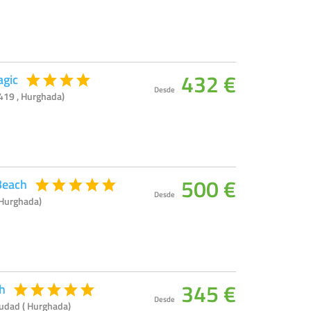
432 €
agic
Desde
 419 , Hurghada)
500 €
Beach
Desde
 Hurghada)
345 €
h
Desde
udad ( Hurghada)