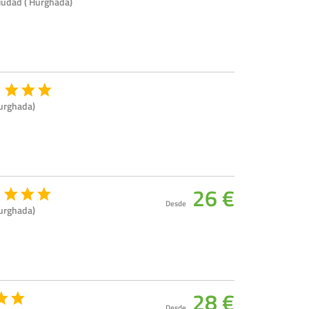
iudad ( Hurghada)
urghada)
26 €
Desde
urghada)
28 €
Desde