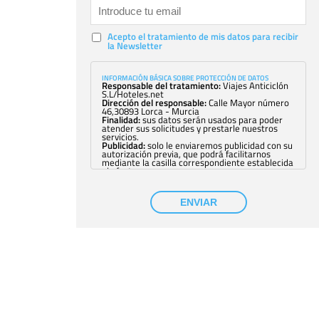
Acepto el tratamiento de mis datos para recibir
la Newsletter
INFORMACIÓN BÁSICA SOBRE PROTECCIÓN DE DATOS
Responsable del tratamiento:
Viajes Anticiclón
S.L/Hoteles.net
Dirección del responsable:
Calle Mayor número
46,30893 Lorca - Murcia
Finalidad:
sus datos serán usados para poder
atender sus solicitudes y prestarle nuestros
servicios.
Publicidad:
solo le enviaremos publicidad con su
autorización previa, que podrá facilitarnos
mediante la casilla correspondiente establecida
al efecto.
Base Jurídica:
únicamente trataremos sus datos
con su consentimiento previo, que podrá
facilitarnos mediante la casilla correspondiente
ENVIAR
establecida al efecto.
Destinatarios:
con carácter general, sólo el
personal de nuestra entidad que esté
debidamente autorizado podrá tener
conocimiento de la información que le pedimos.
No se comunicarán datos a terceros.
Derechos:
tiene derecho a saber qué
información tenemos sobre usted, corregirla y
eliminarla, tal y como se explica en la
información adicional disponible en nuestra
página web.
Información complementaria:
Puede consultar
la información adicional y detallada sobre cómo
tratamos sus datos en la
política de privacidad