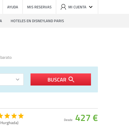
AYUDA
MIS RESERVAS
MI CUENTA
ZA
HOTELES EN DISNEYLAND PARIS
barato:
BUSCAR
427 €
Desde
 Hurghada)