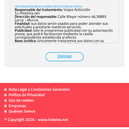
INFORMACIÓN BÁSICA SOBRE PROTECCIÓN DE DATOS
Responsable del tratamiento:
Viajes Anticiclón
S.L/Hoteles.net
Dirección del responsable:
Calle Mayor número 46,30893
Lorca - Murcia
Finalidad:
sus datos serán usados para poder atender sus
solicitudes y prestarle nuestros servicios.
Publicidad:
solo le enviaremos publicidad con su autorización
previa, que podrá facilitarnos mediante la casilla
correspondiente establecida al efecto.
Base Jurídica:
únicamente trataremos sus datos con su
consentimiento previo, que podrá facilitarnos mediante la
casilla correspondiente establecida al efecto.
Destinatarios:
con carácter general, sólo el personal de
nuestra entidad que esté debidamente autorizado podrá
ENVIAR
tener conocimiento de la información que le pedimos. No se
comunicarán datos a terceros.
Derechos:
tiene derecho a saber qué información tenemos
sobre usted, corregirla y eliminarla, tal y como se explica en
la información adicional disponible en nuestra página web.
Información complementaria:
Puede consultar la información
adicional y detallada sobre cómo tratamos sus datos en la
política de privacidad
Nota Legal y Condiciones Generales
Política de Privacidad
Uso de cookies
Empresas
Quiénes Somos
© Copyrigth 2026 - www.hoteles.net