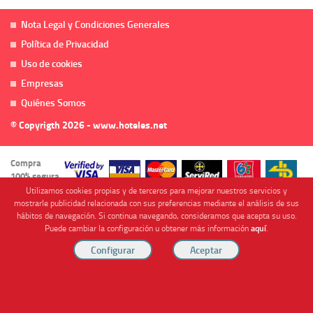
Nota Legal y Condiciones Generales
Política de Privacidad
Uso de cookies
Empresas
Quiénes Somos
© Copyrigth 2026 - www.hoteles.net
Compra
100% segura
Utilizamos cookies propias y de terceros para mejorar nuestros servicios y
mostrarle publicidad relacionada con sus preferencias mediante el análisis de sus
hábitos de navegación. Si continua navegando, consideramos que acepta su uso.
Puede cambiar la configuración u obtener más información
aquí
.
Cofinanciado por
Viajes Anticiclón, S.L. Agencia de Viajes Online - C.I. MU-107-2-25. C/ Mayor nº46 Bajo,
CP: 30893, Almendricos (Murcia, Spain).