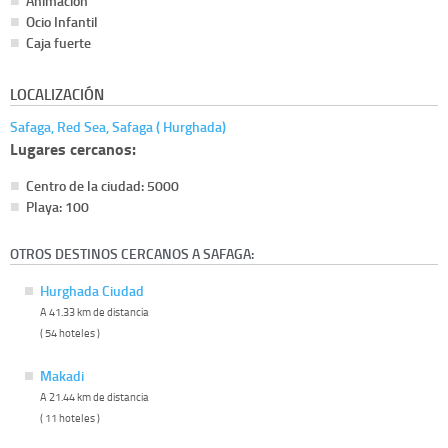
Animación
Ocio Infantil
Caja fuerte
LOCALIZACIÓN
Safaga, Red Sea, Safaga ( Hurghada)
Lugares cercanos:
Centro de la ciudad: 5000
Playa: 100
OTROS DESTINOS CERCANOS A SAFAGA:
Hurghada Ciudad
A 41.33 km de distancia
( 54 hoteles )
Makadi
A 21.44 km de distancia
( 11 hoteles )