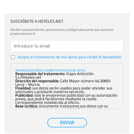
SUSCRÍBETE A HOTELES.NET
Recibe nuestras ofertas, promociones y códigos descuento que tenemos
preparado para ti.
Acepto el tratamiento de mis datos para recibir la Newsletter
INFORMACIÓN BÁSICA SOBRE PROTECCIÓN DE DATOS
Responsable del tratamiento:
Viajes Anticiclón
S.L/Hoteles.net
Dirección del responsable:
Calle Mayor número 46,30893
Lorca - Murcia
Finalidad:
sus datos serán usados para poder atender sus
solicitudes y prestarle nuestros servicios.
Publicidad:
solo le enviaremos publicidad con su autorización
previa, que podrá facilitarnos mediante la casilla
correspondiente establecida al efecto.
Base Jurídica:
únicamente trataremos sus datos con su
consentimiento previo, que podrá facilitarnos mediante la
casilla correspondiente establecida al efecto.
Destinatarios:
con carácter general, sólo el personal de
nuestra entidad que esté debidamente autorizado podrá
ENVIAR
tener conocimiento de la información que le pedimos. No se
comunicarán datos a terceros.
Derechos:
tiene derecho a saber qué información tenemos