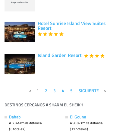
Hotel Sunrise Island View Suites
Resort
Island Garden Resort
1
2
3
4
5
SIGUIENTE
DESTINOS CERCANOS A SHARM EL SHEIKH
Dahab
El Gouna
A 50.44 km de distancia
A 90.97 km de distancia
( 6 hoteles )
( 11 hoteles )