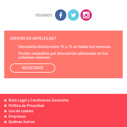
sobre usted, corregirla y eliminarla, tal y como se explica en
la información adicional disponible en nuestra página web.
Información complementaria:
Puede consultar la información
adicional y detallada sobre cómo tratamos sus datos en la
política de privacidad
SÍGUENOS
OFERTAS EN HOTELES.NET
Descuento directo entre 1% y 7% en todas tus reservas.
Puntos canjeables por descuentos adicionales en tus
próximas reservas.
REGÍSTRATE
Nota Legal y Condiciones Generales
Política de Privacidad
Uso de cookies
Empresas
Quiénes Somos