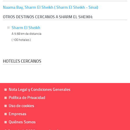
Naama Bay, Sharm El Sheikh ( Sharm El Sheikh - Sinai)
OTROS DESTINOS CERCANOS A SHARM EL SHEIKH:
Sharm El Sheikh
A 5.58 km de distancia
( 100 hoteles )
HOTELES CERCANOS
Nota Legal y Condiciones Generales
Política de Privacidad
Uso de cookies
Empresas
Quiénes Somos