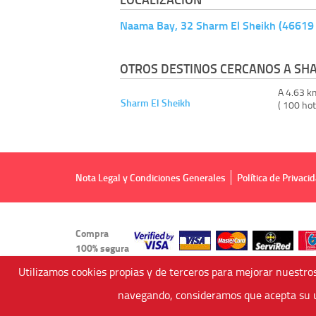
Naama Bay, 32 Sharm El Sheikh (46619 S
OTROS DESTINOS CERCANOS A SHA
A 4.63 k
Sharm El Sheikh
( 100 hot
Nota Legal y Condiciones Generales
Política de Privaci
Compra
100% segura
Utilizamos cookies propias y de terceros para mejorar nuestros
navegando, consideramos que acepta su u
Viajes Anticiclón, S.L.