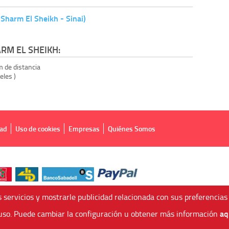
harm El Sheikh - Sinai)
RM EL SHEIKH:
m de distancia
eles )
dad
Uso de cookies
Empresas
Quiénes Somos
 servicios y mostrarle publicidad relacionada con sus preferencias
aq
so. Puede cambiar la configuración u obtener más información
 Agencia de Viajes Online - C.I. MU-107-2-25. C/ Mayor nº46 Bajo, CP: 30893, Alme