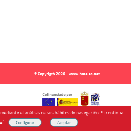
© Copyrigth 2026 - www.hoteles.net
Cofinanciado por
 mediante el análisis de sus hábitos de navegación. Si continua
uí
.
ndricos (Murcia, Spain).