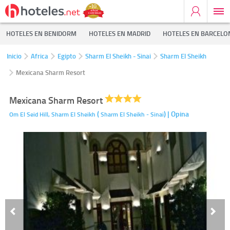
HOTELES EN BENIDORM
HOTELES EN MADRID
HOTELES EN BARCELO
Inicio
Africa
Egipto
Sharm El Sheikh - Sinai
Sharm El Sheikh
Mexicana Sharm Resort
Mexicana Sharm Resort
(
)
| Opina
Om El Seid Hill,
Sharm El Sheikh
Sharm El Sheikh - Sinai