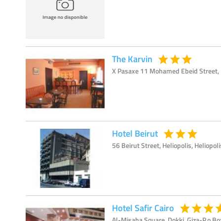
The Karvin
X Pasaxe 11 Mohamed Ebeid Street, Hel
Hotel Beirut
56 Beirut Street, Heliopolis, Heliopolis
Hotel Safir Cairo
Al-Misaha Square, Dokki, Giza-P.o Bo