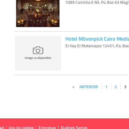
1089 Corniche E Nil. Po. Box 63 Magli
Hotel Mövenpick Cairo Media
El Hay El Motamayez 12451, P.o. Box 
ANTERIOR
1
2
3
dad
Uso de cookies
Empresas
Quiénes Somos