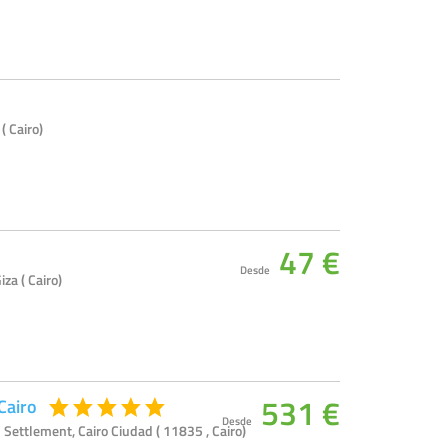
( Cairo)
47 €
Desde
za ( Cairo)
531 €
Cairo
Desde
h Settlement, Cairo Ciudad ( 11835 , Cairo)