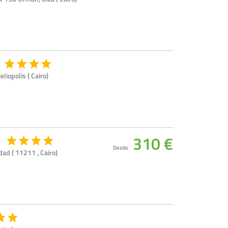
liopolis ( Cairo)
310 €
o
Desde
dad ( 11211 , Cairo)