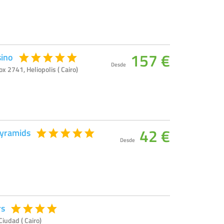
157 €
sino
Desde
ox 2741, Heliopolis ( Cairo)
42 €
Pyramids
Desde
rs
Ciudad ( Cairo)