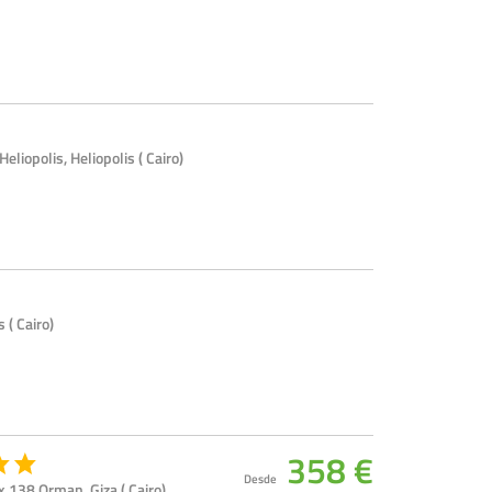
iopolis, Heliopolis ( Cairo)
 ( Cairo)
358 €
Desde
x 138 Orman, Giza ( Cairo)