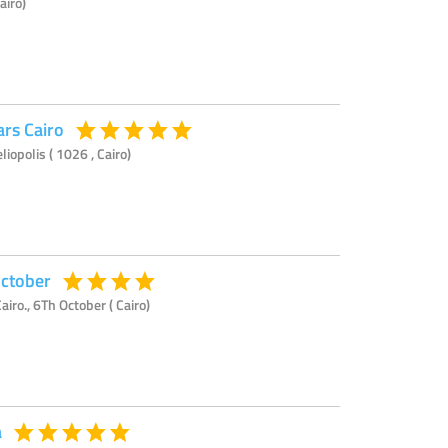
airo)
ars Cairo
liopolis ( 1026 , Cairo)
October
Cairo., 6Th October ( Cairo)
a