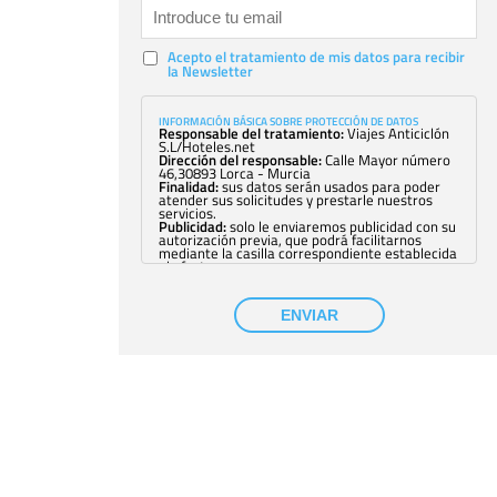
Acepto el tratamiento de mis datos para recibir
la Newsletter
INFORMACIÓN BÁSICA SOBRE PROTECCIÓN DE DATOS
Responsable del tratamiento:
Viajes Anticiclón
S.L/Hoteles.net
Dirección del responsable:
Calle Mayor número
46,30893 Lorca - Murcia
Finalidad:
sus datos serán usados para poder
atender sus solicitudes y prestarle nuestros
servicios.
Publicidad:
solo le enviaremos publicidad con su
autorización previa, que podrá facilitarnos
mediante la casilla correspondiente establecida
al efecto.
Base Jurídica:
únicamente trataremos sus datos
con su consentimiento previo, que podrá
facilitarnos mediante la casilla correspondiente
ENVIAR
establecida al efecto.
Destinatarios:
con carácter general, sólo el
personal de nuestra entidad que esté
debidamente autorizado podrá tener
conocimiento de la información que le pedimos.
No se comunicarán datos a terceros.
Derechos:
tiene derecho a saber qué
información tenemos sobre usted, corregirla y
eliminarla, tal y como se explica en la
información adicional disponible en nuestra
página web.
Información complementaria:
Puede consultar
la información adicional y detallada sobre cómo
tratamos sus datos en la
política de privacidad