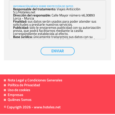
INFORMACIÓN BÁSICA SOBRE PROTECCIÓN DE DATOS
Responsable del tratamiento:
Viajes Anticiclón
S.L/Hoteles.net
Dirección del responsable:
Calle Mayor número 46,30893
Lorca - Murcia
Finalidad:
sus datos serán usados para poder atender sus
solicitudes y prestarle nuestros servicios.
Publicidad:
solo le enviaremos publicidad con su autorización
previa, que podrá facilitarnos mediante la casilla
correspondiente establecida al efecto.
Base Jurídica:
únicamente trataremos sus datos con su
consentimiento previo, que podrá facilitarnos mediante la
casilla correspondiente establecida al efecto.
Destinatarios:
con carácter general, sólo el personal de
nuestra entidad que esté debidamente autorizado podrá
ENVIAR
tener conocimiento de la información que le pedimos. No se
comunicarán datos a terceros.
Derechos:
tiene derecho a saber qué información tenemos
sobre usted, corregirla y eliminarla, tal y como se explica en
la información adicional disponible en nuestra página web.
Información complementaria:
Puede consultar la información
adicional y detallada sobre cómo tratamos sus datos en la
política de privacidad
Nota Legal y Condiciones Generales
Política de Privacidad
Uso de cookies
Empresas
Quiénes Somos
© Copyrigth 2026 - www.hoteles.net