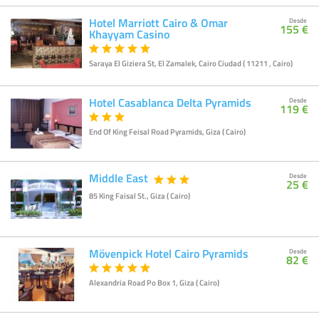
Hotel Marriott Cairo & Omar
Desde
155 €
Khayyam Casino
Saraya El Giziera St, El Zamalek, Cairo Ciudad ( 11211 , Cairo)
Hotel Casablanca Delta Pyramids
Desde
119 €
End Of King Feisal Road Pyramids, Giza ( Cairo)
Middle East
Desde
25 €
85 King Faisal St., Giza ( Cairo)
Mövenpick Hotel Cairo Pyramids
Desde
82 €
Alexandria Road Po Box 1, Giza ( Cairo)